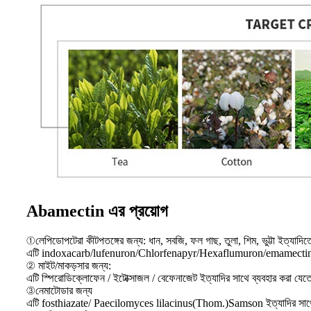
Abamectin এর প্রয়োগ
①লেপিডোপটেরা কীটপতঙ্গের জন্য: ধান, সবজি, ফল গাছ, তুলা, শিম, ভুট্টা ইত্যাদি
এটি indoxacarb/lufenuron/Chlorfenapyr/Hexaflumuron/emamectin/Me
② মাইট/মাকড়সার জন্য:
এটি স্পিরোডিক্লোফেন / ইটোক্সাজল / বেফেনাজেট ইত্যাদির সাথে ব্যবহার করা যেত
③নেমাটোডার জন্য
এটি fosthiazate/ Paecilomyces lilacinus(Thom.)Samson ইত্যাদির সাথে 