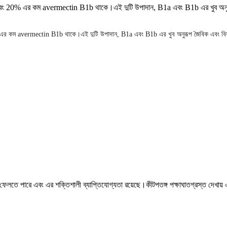
এর কম avermectin B1b থাকে।এই দুটি উপাদান, B1a এবং B1b এর খুব অনুরূপ জৈবিক এ
rmectin B1b থাকে।এই দুটি উপাদান, B1a এবং B1b এর খুব অনুরূপ জৈবিক এবং বিষাক্ত বৈশিষ্ট্
লতে পারে এবং এর শক্তিশালী ব্যাপ্তিযোগ্যতা রয়েছে।কীটপতঙ্গ পক্ষাঘাতগ্রস্ত দেখায় এবং নি