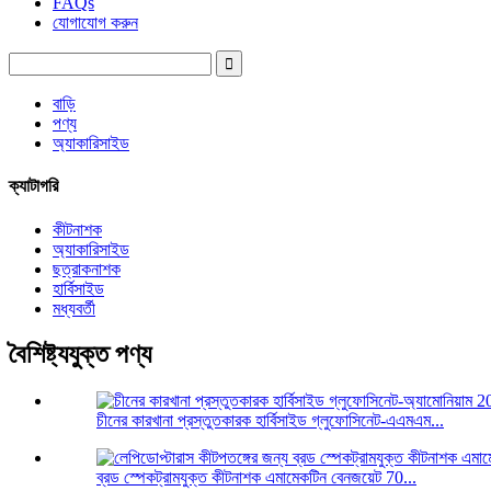
FAQs
যোগাযোগ করুন
বাড়ি
পণ্য
অ্যাকারিসাইড
ক্যাটাগরি
কীটনাশক
অ্যাকারিসাইড
ছত্রাকনাশক
হার্বিসাইড
মধ্যবর্তী
বৈশিষ্ট্যযুক্ত পণ্য
চীনের কারখানা প্রস্তুতকারক হার্বিসাইড গ্লুফোসিনেট-এএমএম...
ব্রড স্পেকট্রামযুক্ত কীটনাশক এমামেকটিন বেনজয়েট 70...