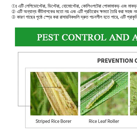
①t এটি লেপিডোপ্টেরা, ডিপ্টেরা, হোমোপ্টেরা, কোলিওপটেরা পোকামাকড় এবং মাকড়
② এটি অন্যান্য কীটনাশকের মতো নয় এবং এটি প্রতিরোধ ক্ষমতা তৈরি করা সহজ নয
③ কারণ গাছের পৃষ্ঠে স্প্রে করা রাসায়নিকগুলি দ্রুত পচনশীল হতে পারে, এটি প্রা