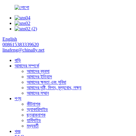
English
008615383339620
linafeng@chinally.net
বাড়ি
আমাদের সম্পর্কে
আমাদের ব্যবসা
আমাদের ইতিহাস
আমাদের ক্ষমতা এবং সুবিধা
আমাদের দৃষ্টি, মিশন, মূল্যবোধ, লক্ষ্য
আমাদের সম্মান
পণ্য
কীটনাশক
অ্যাকারিসাইড
ছত্রাকনাশক
হার্বিসাইড
মধ্যবর্তী
খবর